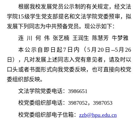
根据我校发展党员公示制的有关规定，经文法
15
学院
级学生党支部提名和文法学院党委预审，拟
发展下列同志为中共预备党员。现公示如下：
连 川 何 伟 张艺楠 王润生 陈慧芳 牛梦雅
7日内（5
20
--5
26
本公示自即日起
月
日
月
日），凡对发展上述同志入党有意见者，请及时以
口头或者书面形式向我党委反映，也可直接向校党
委组织部反映。
文法学院党委电话：3986651
校党委组织部电话：3987052，3987053
校党委组织部电子信箱：
zzb@hpu.edu.cn