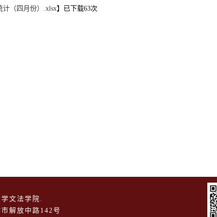
（四月份）.xlsx
】已下载
63
次
学文法学院.
市解放中路142号