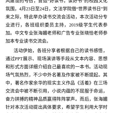
风建设的号召，营造
“好读书，读好书”的校园文化
氛围，4月23日至24日，文法学院借“世界读书日”到
来之际，特此举办读书交流会活动，本次活动分专
业进行，各班组织委员主持，2019级学生代表参
加。中文专业张海媚老师和广告专业张晓恰老师参
加本专业读书交流会。
活动伊始，各班分享者根据自己的读书感悟，
通过
PPT展示、现场演讲等手段从文本内容、思想
和形式方面详细介绍自己最喜欢的一本书。活动现
场气氛热烈，不少中外名著及作家被不断提起
。其
中，著名作家
余华的
现实主义作品
《活着》在三场
交流会中被不断引用，
小说内蕴
的不屈服于命运，
奋力拼搏的精神品质
赢得阵阵掌声
。
而后，张海媚
针对本次活动提出具体要求，希望学生利用大学时