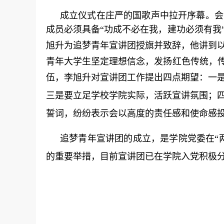
成立仪式在庄严的国歌声中拉开序幕。会
成员必须具备“功成不必在我，建功必须有我
旭升为追梦青年宣讲团授旗并致辞，
他讲到
青年大学生坚定理想信念，发扬红色传统，
伍，
李旭升
对宣讲团工作提出四点期望：一
三是要立足学校学院实际，活跃宣讲氛围；
誓词，纷纷表示会以高度的责任感和使命感
追梦青年宣讲团的成立，是学院党委在
“
的重要举措，
目前宣讲团已
在
学院
入党积极