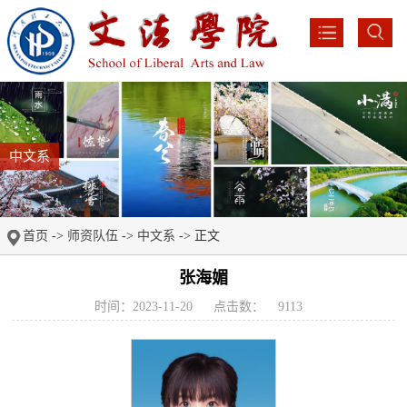
中文系
首页
->
师资队伍
->
中文系
-> 正文
张海媚
时间：2023-11-20
点击数：
9113